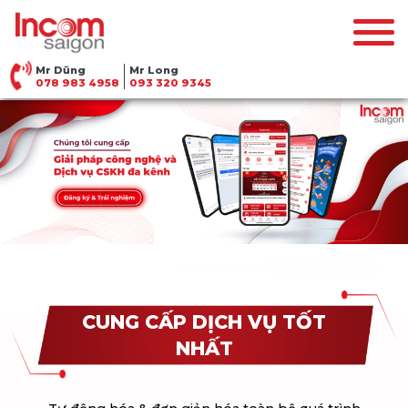
Mr Dũng
Mr Long
078 983 4958
093 320 9345
CUNG CẤP DỊCH VỤ TỐT
NHẤT