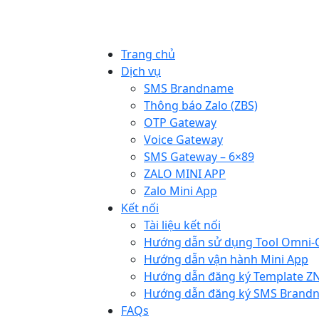
Trang chủ
Dịch vụ
SMS Brandname
Thông báo Zalo (ZBS)
OTP Gateway
Voice Gateway
SMS Gateway – 6×89
ZALO MINI APP
Zalo Mini App
Kết nối
Tài liệu kết nối
Hướng dẫn sử dụng Tool Omni-
Hướng dẫn vận hành Mini App
Hướng dẫn đăng ký Template Z
Hướng dẫn đăng ký SMS Brand
FAQs