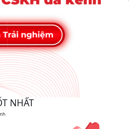
ỐT NHẤT
ình