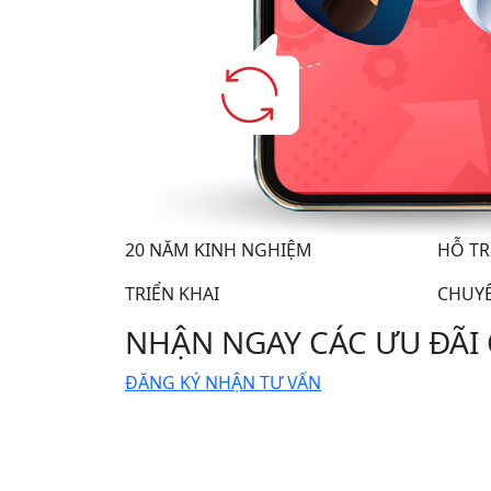
20 NĂM KINH NGHIỆM
HỖ TR
TRIỂN KHAI
CHUY
NHẬN NGAY CÁC ƯU ĐÃI
ĐĂNG KÝ NHẬN TƯ VẤN