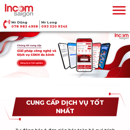
Mr Dũng
Mr Long
078 983 4958
093 320 9345
CUNG CẤP DỊCH VỤ TỐT
NHẤT