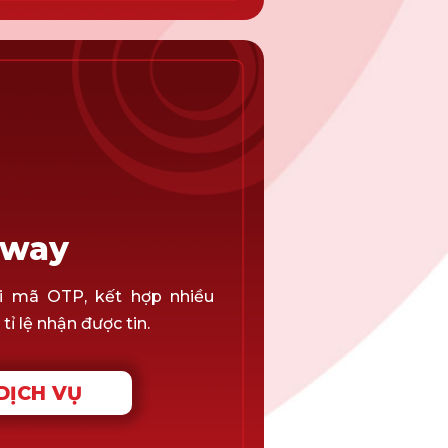
eway
i mã OTP, kết hợp nhiều
ỉ lệ nhận được tin.
DỊCH VỤ