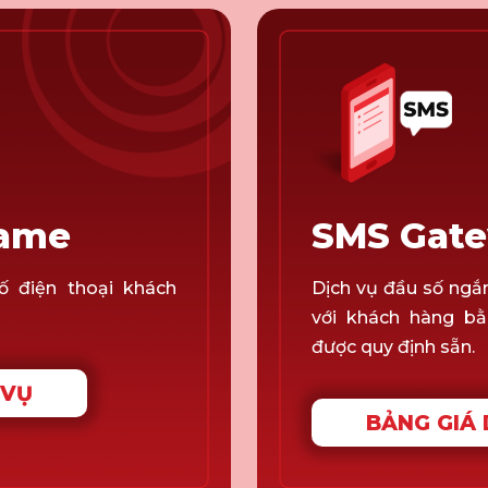
name
SMS Gate
ố điện thoại khách
Dịch vụ đầu số ngắn
với khách hàng bằ
được quy định sẵn.
 VỤ
BẢNG GIÁ 