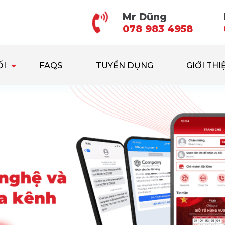
Mr Dũng
078 983 4958
ỐI
FAQS
TUYỂN DỤNG
GIỚI THI