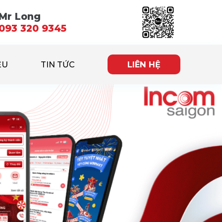
Mr Long
093 320 9345
ỆU
TIN TỨC
LIÊN HỆ