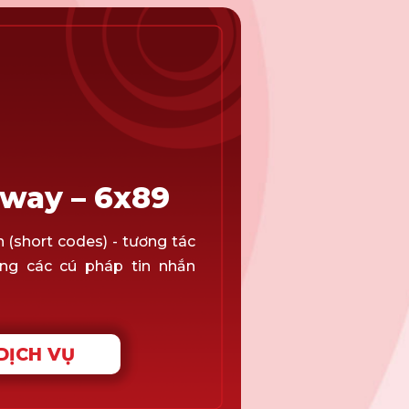
way – 6x89
 (short codes) - tương tác
ng các cú pháp tin nhắn
DỊCH VỤ