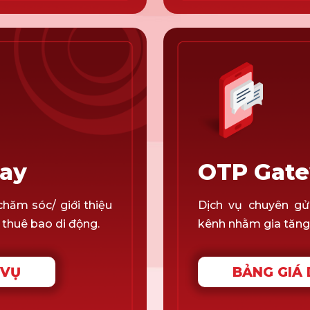
way
OTP Gat
chăm sóc/ giới thiệu
Dịch vụ chuyên gử
 thuê bao di động.
kênh nhằm gia tăng t
 VỤ
BẢNG GIÁ 