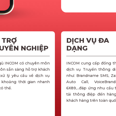
 TRỢ
DỊCH VỤ ĐA
UYÊN NGHIỆP
DẠNG
gũ INCOM có chuyên môn
INCOM cung cấp đồng th
uôn sẵn sàng hỗ trợ khách
dịch vụ Truyền thông d
xử lý yêu cầu về dịch vụ
như: Brandname SMS, Za
 khoảng thời gian nhanh
Auto Call, VoiceBrand
có thể.
6X89,...đáp ứng nhu cầu 
tải thông điệp đến hàng
khách hàng trên toàn quố