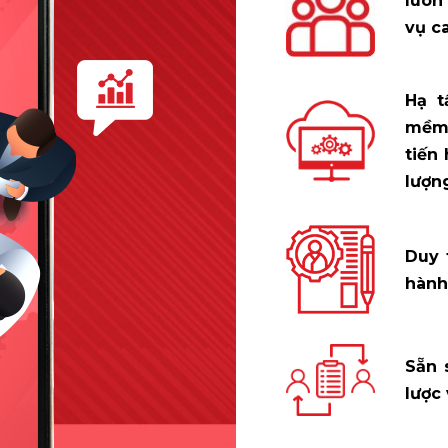
luôn
vụ c
Hạ t
mềm 
tiến
lượng
Duy 
hành
Sẵn 
lược