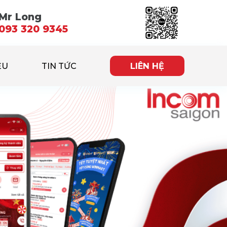
Mr Long
093 320 9345
ỆU
TIN TỨC
LIÊN HỆ