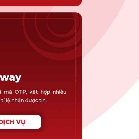
eway
i mã OTP, kết hợp nhiều
ỉ lệ nhận được tin.
DỊCH VỤ