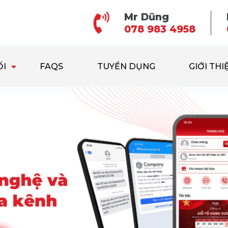
Mr Dũng
078 983 4958
ỐI
FAQS
TUYỂN DỤNG
GIỚI THI