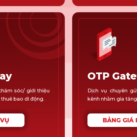
way
OTP Gat
chăm sóc/ giới thiệu
Dịch vụ chuyên gử
 thuê bao di động.
kênh nhằm gia tăng t
 VỤ
BẢNG GIÁ 