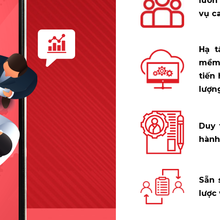
luôn
vụ c
Hạ t
mềm 
tiến
lượng
Duy 
hành
Sẵn 
lược