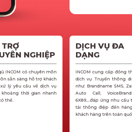
 TRỢ
DỊCH VỤ ĐA
UYÊN NGHIỆP
DẠNG
gũ INCOM có chuyên môn
INCOM cung cấp đồng th
uôn sẵn sàng hỗ trợ khách
dịch vụ Truyền thông d
xử lý yêu cầu về dịch vụ
như: Brandname SMS, Za
 khoảng thời gian nhanh
Auto Call, VoiceBrand
có thể.
6X89,...đáp ứng nhu cầu 
tải thông điệp đến hàng
khách hàng trên toàn quố