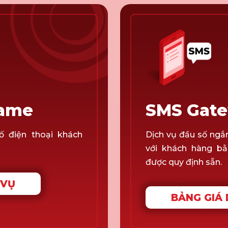
name
SMS Gate
ố điện thoại khách
Dịch vụ đầu số ngắn
với khách hàng bằ
được quy định sẵn.
 VỤ
BẢNG GIÁ 