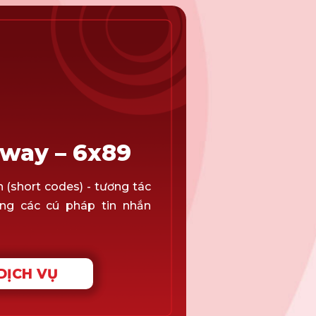
way – 6x89
 (short codes) - tương tác
ng các cú pháp tin nhắn
DỊCH VỤ