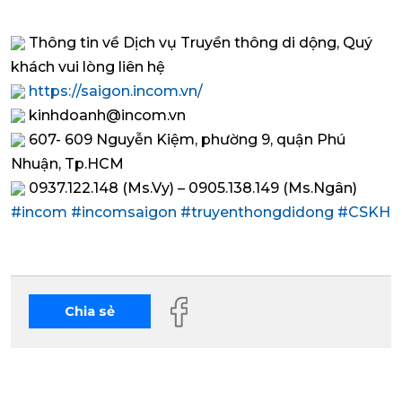
Thông tin về Dịch vụ Truyền thông di dộng, Quý
khách vui lòng liên hệ
https://saigon.incom.vn/
kinhdoanh@incom.vn
607- 609 Nguyễn Kiệm, phường 9, quận Phú
Nhuận, Tp.HCM
0937.122.148 (Ms.Vy) – 0905.138.149 (Ms.Ngân)
#incom
#incomsaigon
#truyenthongdidong
#CSKH
Chia sẻ