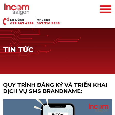
Mr Dũng
Mr Long
078 983 4958
093 320 9345
TIN TỨC
QUY TRÌNH ĐĂNG KÝ VÀ TRIỂN KHAI
DỊCH VỤ SMS BRANDNAME: