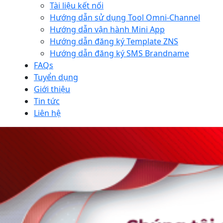
Tài liệu kết nối
Hướng dẫn sử dụng Tool Omni-Channel
Hướng dẫn vận hành Mini App
Hướng dẫn đăng ký Template ZNS
Hướng dẫn đăng ký SMS Brandname
FAQs
Tuyển dụng
Giới thiệu
Tin tức
Liên hệ