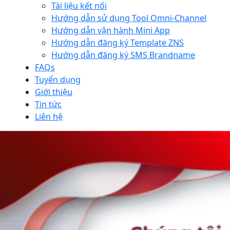
Tài liệu kết nối
Hướng dẫn sử dụng Tool Omni-Channel
Hướng dẫn vận hành Mini App
Hướng dẫn đăng ký Template ZNS
Hướng dẫn đăng ký SMS Brandname
FAQs
Tuyển dụng
Giới thiệu
Tin tức
Liên hệ