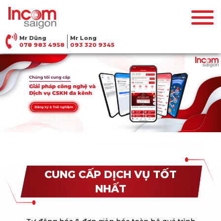
Mr Dũng
Mr Long
078 983 4958
093 320 9345
CUNG CẤP DỊCH VỤ TỐT
NHẤT