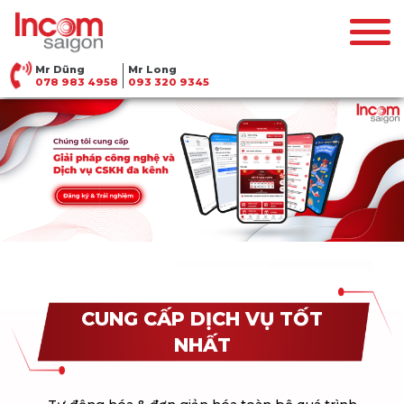
Mr Dũng
Mr Long
078 983 4958
093 320 9345
CUNG CẤP DỊCH VỤ TỐT
NHẤT