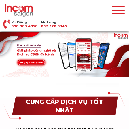
Mr Dũng
Mr Long
078 983 4958
093 320 9345
CUNG CẤP DỊCH VỤ TỐT
NHẤT