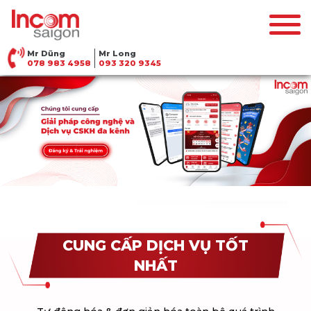
Mr Dũng
Mr Long
078 983 4958
093 320 9345
CUNG CẤP DỊCH VỤ TỐT
NHẤT