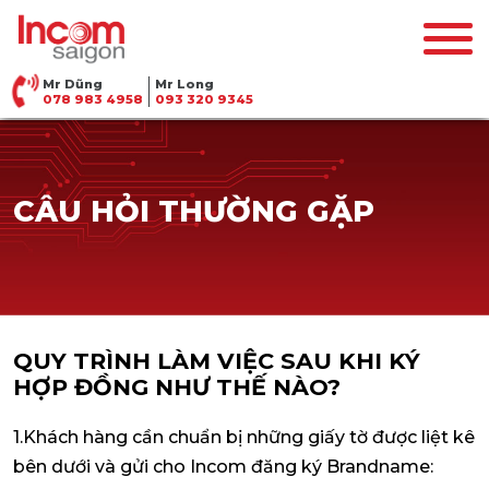
Mr Dũng
Mr Long
078 983 4958
093 320 9345
CÂU HỎI THƯỜNG GẶP
QUY TRÌNH LÀM VIỆC SAU KHI KÝ
HỢP ĐỒNG NHƯ THẾ NÀO?
1.Khách hàng cần chuẩn bị những giấy tờ được liệt kê
bên dưới và gửi cho Incom đăng ký Brandname: