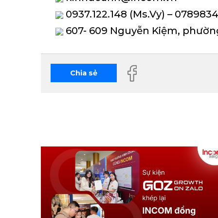
0937.122.148 (Ms.Vy) – 078983
607- 609 Nguyễn Kiệm, phườn
Chia sẻ