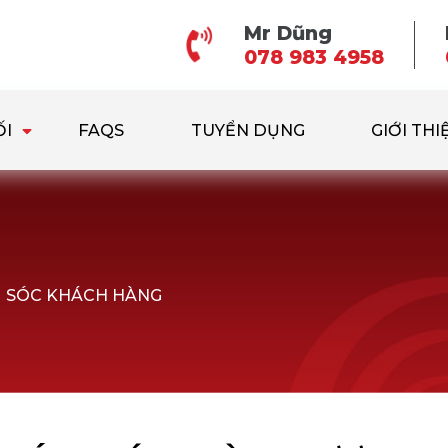
Mr Dũng
078 983 4958
ỐI
FAQS
TUYỂN DỤNG
GIỚI THI
M SÓC KHÁCH HÀNG