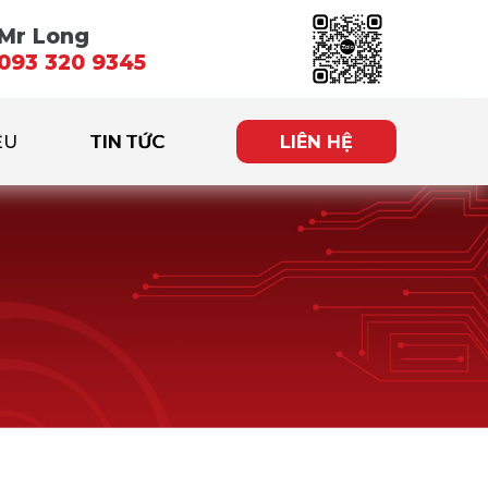
Mr Long
093 320 9345
ỆU
TIN TỨC
LIÊN HỆ