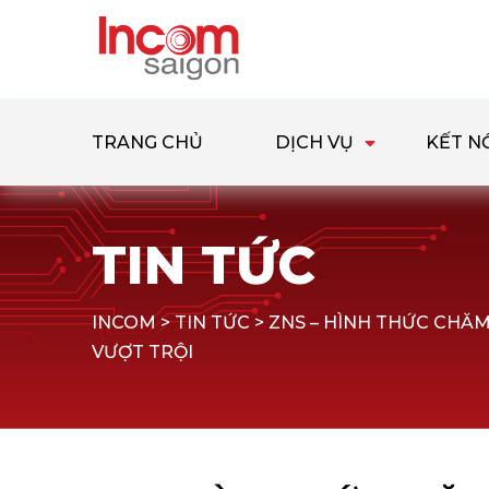
TRANG CHỦ
DỊCH VỤ
KẾT N
TIN TỨC
INCOM
>
TIN TỨC
>
ZNS – HÌNH THỨC CHĂ
VƯỢT TRỘI