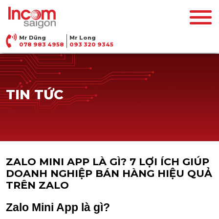
Mr Dũng
Mr Long
078 983 4958
093 320 9345
TIN TỨC
ZALO MINI APP LÀ GÌ? 7 LỢI ÍCH GIÚP
DOANH NGHIỆP BÁN HÀNG HIỆU QUẢ
TRÊN ZALO
Zalo Mini App là gì?