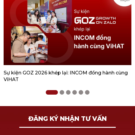
Sự kiện GOZ 2026 khép lại: INCOM đồng hành cùng
4
ViHAT
H
ĐĂNG KÝ NHẬN TƯ VẤN