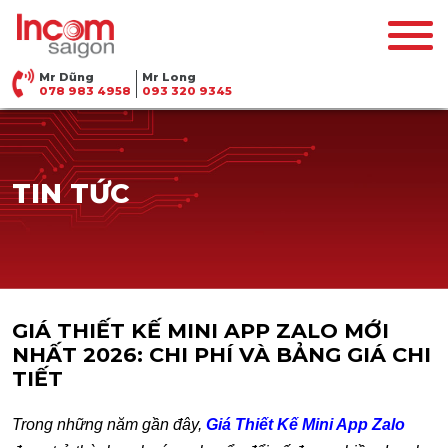
Mr Dũng
Mr Long
078 983 4958
093 320 9345
TIN TỨC
GIÁ THIẾT KẾ MINI APP ZALO MỚI
NHẤT 2026: CHI PHÍ VÀ BẢNG GIÁ CHI
TIẾT
Trong những năm gần đây,
Giá Thiết Kế Mini App Zalo