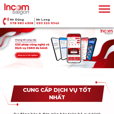
Mr Dũng
Mr Long
078 983 4958
093 320 9345
CUNG CẤP DỊCH VỤ TỐT
NHẤT