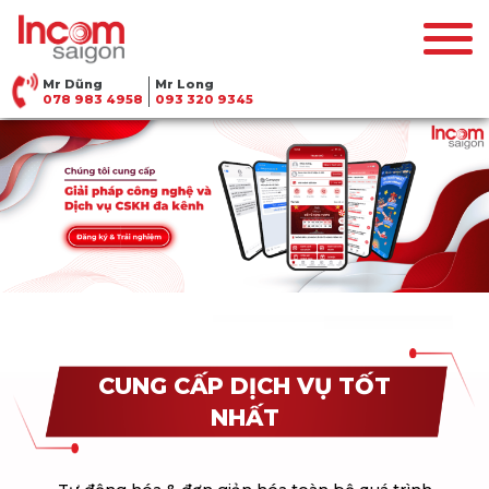
Mr Dũng
Mr Long
078 983 4958
093 320 9345
CUNG CẤP DỊCH VỤ TỐT
NHẤT