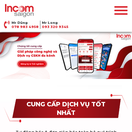
Mr Dũng
Mr Long
078 983 4958
093 320 9345
CUNG CẤP DỊCH VỤ TỐT
NHẤT