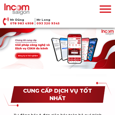
Mr Dũng
Mr Long
078 983 4958
093 320 9345
CUNG CẤP DỊCH VỤ TỐT
NHẤT