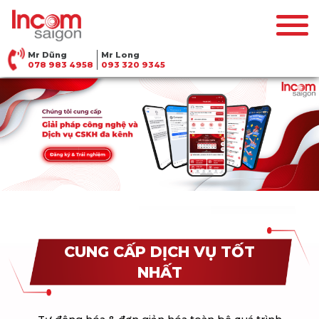
Mr Dũng
Mr Long
078 983 4958
093 320 9345
CUNG CẤP DỊCH VỤ TỐT
NHẤT