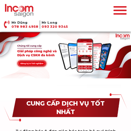
Mr Dũng
Mr Long
078 983 4958
093 320 9345
CUNG CẤP DỊCH VỤ TỐT
NHẤT